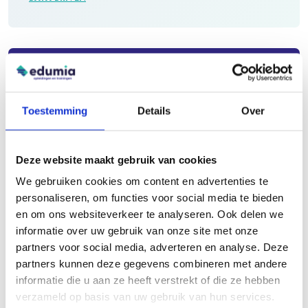
Eerstvolgende opleiding
Toestemming
Details
Over
Startgarantie
Maandag 24 augustus 2026
Deze website maakt gebruik van cookies
We gebruiken cookies om content en advertenties te
Utrecht, Den Bosch (of virtueel)
personaliseren, om functies voor social media te bieden
en om ons websiteverkeer te analyseren. Ook delen we
Bekijk alle data
informatie over uw gebruik van onze site met onze
partners voor social media, adverteren en analyse. Deze
partners kunnen deze gegevens combineren met andere
1575,-
informatie die u aan ze heeft verstrekt of die ze hebben
(excl. btw)
verzameld op basis van uw gebruik van hun services.