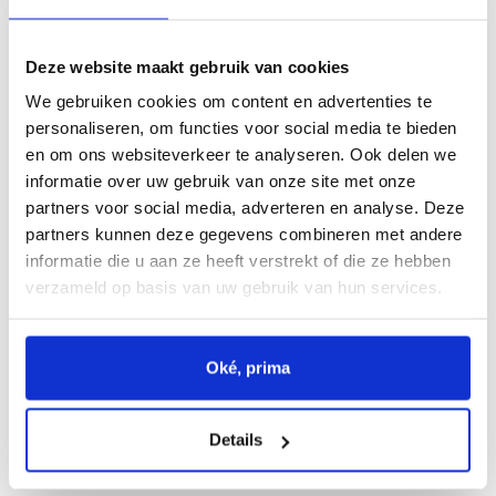
de overeenkomst. De wet noemt deze bedrijven
‘bewerkers’. U kunt hierbij denken aan het bedrijf welke
Deze website maakt gebruik van cookies
de hosting van onze website verzorgt of een door ons
We gebruiken cookies om content en advertenties te
ingeschakelde pakketdienst. De bewerkers handelen
personaliseren, om functies voor social media te bieden
onder verantwoordelijkheid van Edumia.
en om ons websiteverkeer te analyseren. Ook delen we
informatie over uw gebruik van onze site met onze
partners voor social media, adverteren en analyse. Deze
Bronnen van derden
partners kunnen deze gegevens combineren met andere
informatie die u aan ze heeft verstrekt of die ze hebben
Op de website van Edumia treft u een aantal
verzameld op basis van uw gebruik van hun services.
verwijzingen aan naar andere partijen. U dient u ervan
bewust te zijn dat Edumia niet verantwoordelijk is voor
hoe deze andere partijen met uw gegevens omgaan. Wij
Oké, prima
raden u daarom aan om de privacyverklaring van deze
websites ook te lezen.
Details